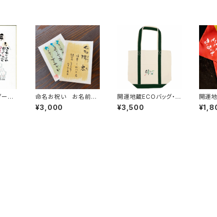
ダー色
命名お祝い お名前入
開運地蔵ECOバッグ・緑
開運
りオーダー葉書2枚セッ
（M)
¥3,000
¥3,500
¥1,8
ト