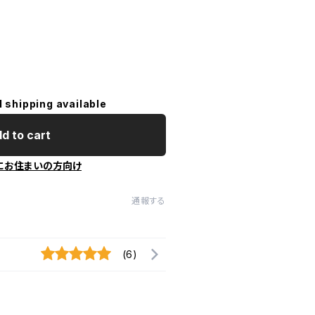
l shipping available
d to cart
にお住まいの方向け
通報する
(6)