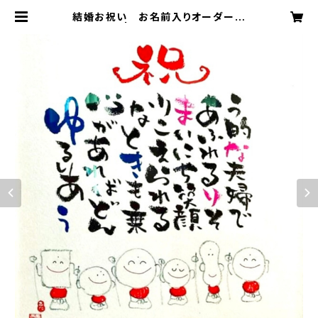
結婚お祝い お名前入りオーダー色
紙 | 筆文字アート 梵