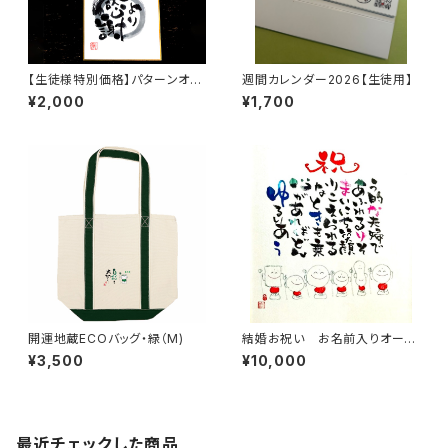
【生徒様特別価格】パターンオー
週間カレンダー2026【生徒用】
ダーミニ色紙
¥2,000
¥1,700
開運地蔵ECOバッグ・緑（M)
結婚お祝い お名前入りオーダ
ー色紙
¥3,500
¥10,000
最近チェックした商品