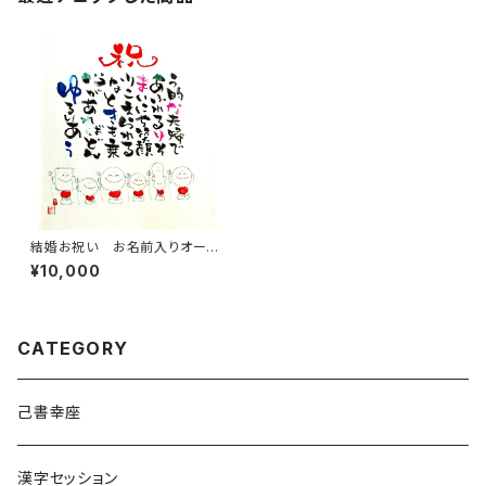
結婚お祝い お名前入りオーダ
ー色紙
¥10,000
CATEGORY
己書幸座
漢字セッション